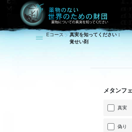
Eコース
真実を知ってください：
覚せい剤
メタンフ
真実
偽り