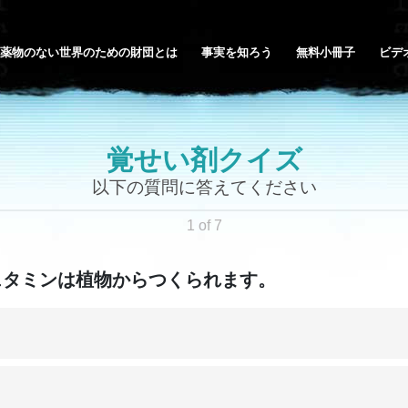
薬物のない世界のための財団とは
事実を知ろう
無料小冊子
ビデ
覚せい剤クイズ
以下の質問に答えてください
1 of 7
ェタミンは植物からつくられます。