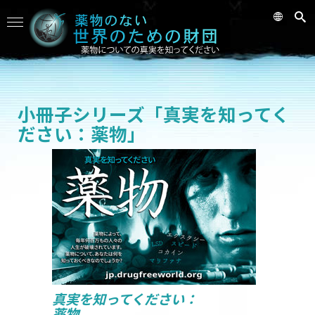
小冊子シリーズ「真実を知ってく
ださい：薬物」
真実を知ってください：
薬物