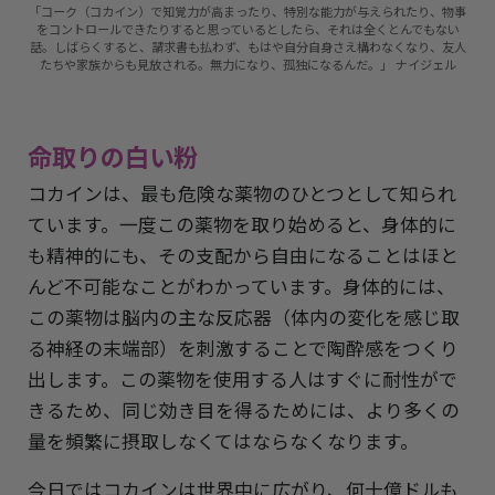
「コーク（コカイン）で知覚力が高まったり、特別な能力が与えられたり、物事
をコントロールできたりすると思っているとしたら、それは全くとんでもない
話。しばらくすると、請求書も払わず、もはや自分自身さえ構わなくなり、友人
たちや家族からも見放される。無力になり、孤独になるんだ。」 ナイジェル
命取りの白い粉
コカインは、最も危険な薬物のひとつとして知られ
ています。一度この薬物を取り始めると、身体的に
も精神的にも、その支配から自由になることはほと
んど不可能なことがわかっています。身体的には、
この薬物は脳内の主な反応器（体内の変化を感じ取
る神経の末端部）を刺激することで陶酔感をつくり
出します。この薬物を使用する人はすぐに耐性がで
きるため、同じ効き目を得るためには、より多くの
量を頻繁に摂取しなくてはならなくなります。
今日ではコカインは世界中に広がり、何十億ドルも