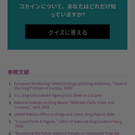
コカインについて、あなたはどれだけ知
っていますか?
クイズに答える
参照文献
European Monitoring Centre for Drugs and Drug Addiction, “State of
the Drug Problem in Europe, 2008”
U.S. Drug Enforcement Agency Fact Sheet on Cocaine
National Institute on Drug Abuse: “NIDA Info Facts: Crack and
Cocaine,” April 2008
United Nations Office on Drugs and Crime, Drug Report 2008
“Cocaine Facts & Figures,” Office of National Drug Control Policy,
2008
“Monitoring the Future: National Results on Adolescent Drug Use