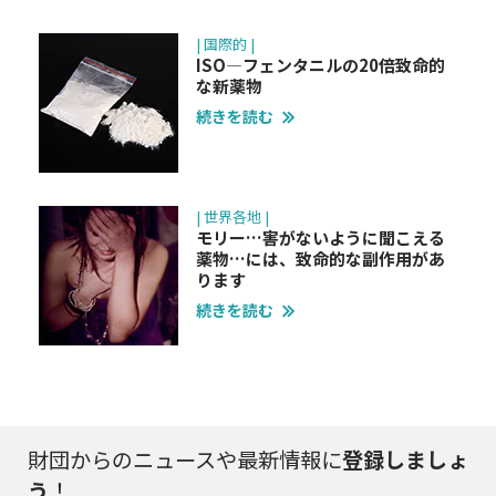
| 国際的 |
ISO—フェンタニルの20倍致命的
な新薬物
続きを読む
| 世界各地 |
モリー…害がないように聞こえる
薬物…には、致命的な副作用があ
ります
続きを読む
財団からのニュースや最新情報に
登録しましょ
う
！