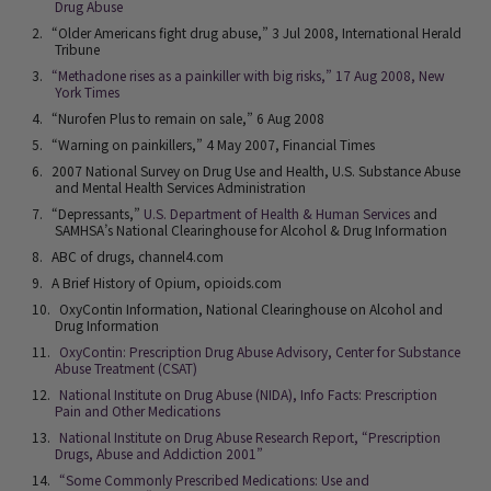
Drug Abuse
“Older Americans fight drug abuse,” 3 Jul 2008,
International Herald
Tribune
“Methadone rises as a painkiller with big risks,” 17 Aug 2008, New
York Times
“Nurofen Plus to remain on sale,” 6 Aug 2008
“Warning on painkillers,” 4 May 2007, Financial Times
2007 National Survey on Drug Use and Health, U.S. Substance Abuse
and Mental Health Services Administration
“Depressants,”
U.S. Department of Health & Human Services
and
SAMHSA’s
National Clearinghouse for Alcohol & Drug Information
ABC of drugs, channel4.com
A Brief History of Opium, opioids.com
OxyContin Information, National Clearinghouse on Alcohol and
Drug Information
OxyContin: Prescription Drug Abuse Advisory, Center for Substance
Abuse Treatment (CSAT)
National Institute on Drug Abuse (NIDA), Info Facts: Prescription
Pain and Other Medications
National Institute on Drug Abuse Research Report, “Prescription
Drugs, Abuse and Addiction 2001”
“Some Commonly Prescribed Medications: Use and