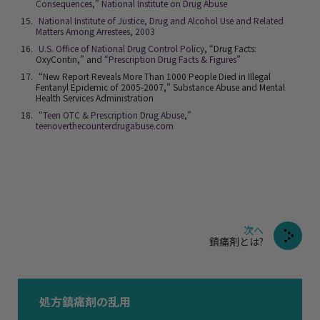
Consequences,” National Institute on Drug Abuse
National Institute of Justice, Drug and Alcohol Use and Related
Matters Among Arrestees, 2003
U.S. Office of National Drug Control Policy
, “Drug Facts:
OxyContin,” and “
Prescription Drug Facts & Figures
”
“New Report Reveals More Than 1000 People Died in Illegal
Fentanyl Epidemic of 2005-2007,” Substance Abuse and Mental
Health Services Administration
“Teen OTC & Prescription Drug Abuse,”
teenoverthecounterdrugabuse.com
次へ
鎮痛剤とは?
処方鎮痛剤の乱用