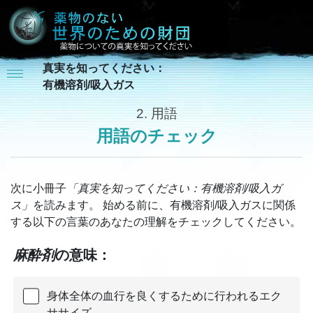
真実を知ってください：
有機溶剤/吸入ガス
2.
用語
用語のチェック
次に小冊子
「真実を知ってください：有機溶剤/吸入ガ
ス」
を読みます。 始める前に、有機溶剤/吸入ガスに関係
する以下の言葉のあなたの理解をチェックしてください。
麻酔剤
の意味：
身体全体の血行を良くするために行われるエク
ササイズ