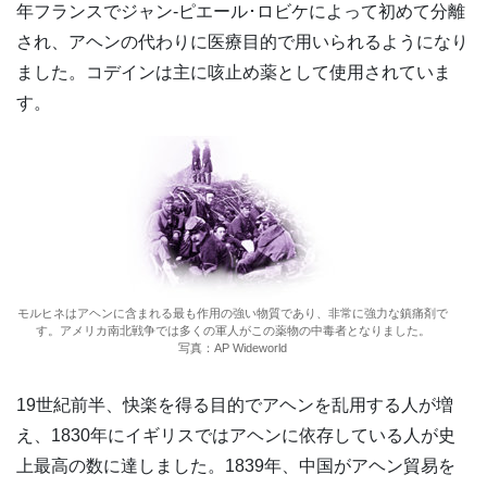
年フランスでジャン‐ピエール･ロビケによって初めて分離
され、アヘンの代わりに医療目的で用いられるようになり
ました。コデインは主に咳止め薬として使用されていま
す。
モルヒネはアヘンに含まれる最も作用の強い物質であり、非常に強力な鎮痛剤で
す。アメリカ南北戦争では多くの軍人がこの薬物の中毒者となりました。
写真：AP Wideworld
19世紀前半、快楽を得る目的でアヘンを乱用する人が増
え、1830年にイギリスではアヘンに依存している人が史
上最高の数に達しました。1839年、中国がアヘン貿易を