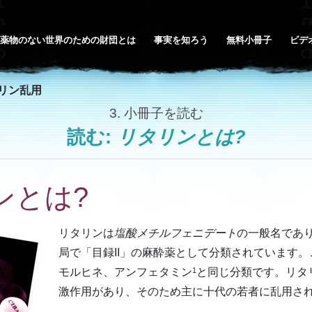
薬物のない世界のための財団とは
事実を知ろう
無料小冊子
ビデ
リン乱用
3.
小冊子を読む
読む:
リタリンとは?
ンとは?
リタリンは
塩酸メチルフェニデート
の一般名であ
局で「目録II」の麻酔薬として分類されています
モルヒネ、アンフェタミン
と同じ分類です。リタ
1
激作用があり、そのため主に十代の若者に乱用さ