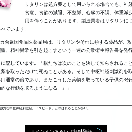
リタリンは処方薬として用いられる場合でも、神
食症、食欲の減退、不整脈、心臓の不調、体重減
用を伴うことがあります。製造業者はリタリンに
述べています。
メリカ合衆国食品医薬品局は、リタリンやそれに類する薬品が、
願望、精神異常を引き起こすという一連の公衆衛生報告書を発
うに記しています。
「親たちは次のことを決して知らされるこ
た薬を取っただけで死ぬことがある。そして中枢神経刺激剤を
は通常の倍であり、またこうした薬物を取っている子供の3分
動的な行動を取るようになる。』」
強力な中枢神経刺激剤。「スピード」と呼ばれることが多い。
サインインあるいは無料登録