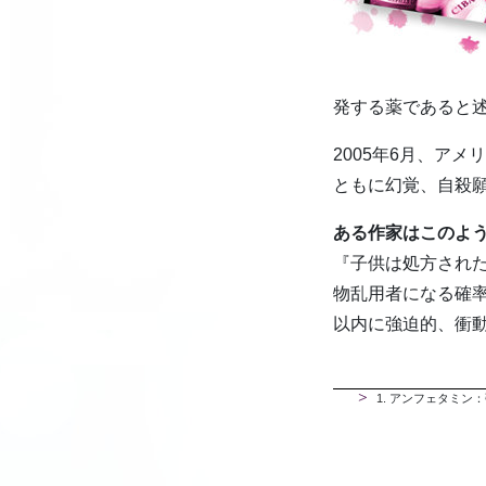
発する薬であると
2005年6月、ア
ともに幻覚、自殺
ある作家はこのよ
『子供は処方され
物乱用者になる確率
以内に強迫的、衝
1
.
アンフェタミン：