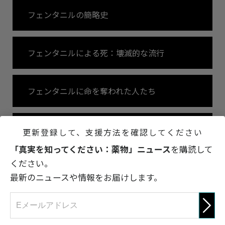
フェンタニルの簡略史
フェンタニルによる死：壊滅的な流行
フェンタニルに命を奪われた人たち
真実を知ってください：薬物
更新登録して、支援方法を確認してください
「真実を知ってください：薬物」ニュース
を購読して
ください。
最新のニュースや情報をお届けします。
参加しましょう