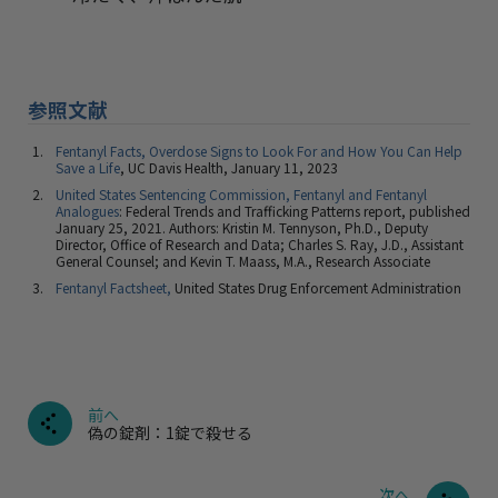
参照文献
Fentanyl Facts, Overdose Signs to Look For and How You Can Help
Save a Life
, UC Davis Health, January 11, 2023
United States Sentencing Commission, Fentanyl and Fentanyl
Analogues
: Federal Trends and Trafficking Patterns report, published
January 25, 2021. Authors: Kristin M. Tennyson, Ph.D., Deputy
Director, Office of Research and Data; Charles S. Ray, J.D., Assistant
General Counsel; and Kevin T. Maass, M.A., Research Associate
Fentanyl Factsheet,
United States Drug Enforcement Administration
前へ
偽の錠剤：1錠で殺せる
次へ