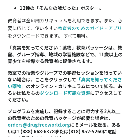
12種の「そんなの嘘だった」ポスター。
教育者は全印刷カリキュラムを利用できます。また、必
要に応じて、使いやすい
教育者のためのガイド・アプリ
をダウンロードできます。 すべて無料。
「真実を知ってください：薬物」教育パッケージは、教
室、グループ指導、地域の学習施設などで、11歳以上の
青少年を指導する教育者に提供されます。
教室での授業やグループでの学習セッションを行ってい
ない場合は、ここをクリックして
「真実を知ってくださ
い薬物」
のオンライン・カリキュラムについて知る、あ
るいは私たちの
ダウンロード可能な資源
にアクセスして
ください。
プログラムを実施し、記録することに尽力する2人以上
の教育者のための教育パッケージが必要な場合は、
orders@drugfreeworld.org
にＥメールを送る、ある
いは
1 (888) 668-6378
または
(818) 952-5260
に電話