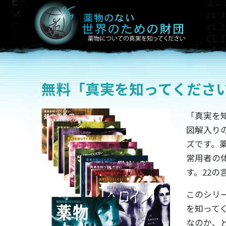
無料
「真実を知ってくださ
「真実を
図解入り
ズです。
常用者の
す。22の
このシリ
を知って
なのか、