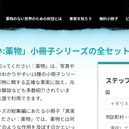
薬物のない世界のための財団とは
事実を知ろう
無料小冊子
い:薬物」小冊子シリーズの全セッ
知ってください：薬物」は、写真や
のわかりやすい13種の小冊子シリー
ステップ 
薬物に関する正確な事実に加え、元
体験談なども多数紹介されていま
国
言語で利用できます。
ーズの総集編にあたる小冊子「真実
市区町村・
ください：薬物」では、薬物とは何
どのような作用を及ぼすのかといっ