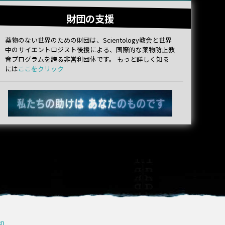
財団の支援
薬物のない世界のための財団は、Scientology教会と世界
中のサイエントロジスト後援による、国際的な薬物防止教
育プログラムを誇る非営利団体です。 もっと詳しく知る
には
ここをクリック
知