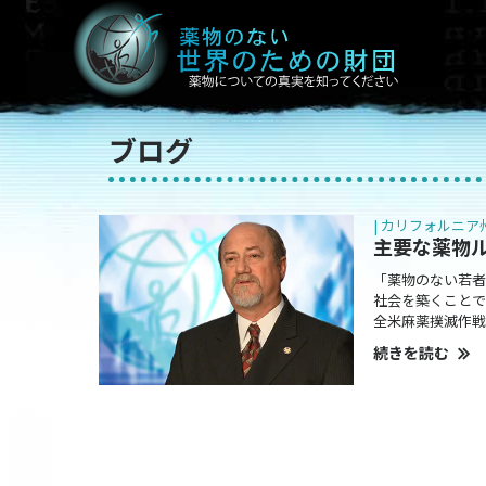
ブログ
| カリフォルニア
主要な薬物
「薬物のない若者
社会を築くことで
全米麻薬撲滅作戦
続きを読む