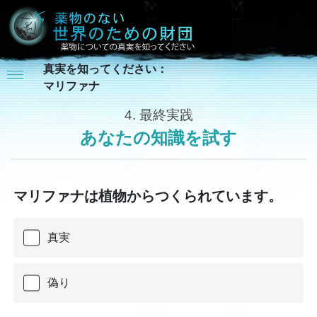
真実を知ってください：
マリファナ
4.
最終実践
あなたの知識を試す
マリファナは植物からつくられています。
真実
偽り