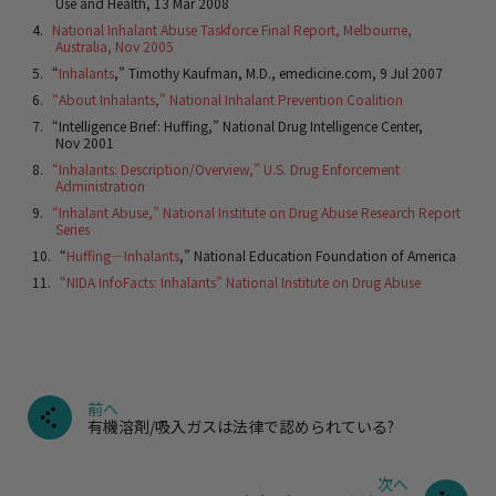
Use and Health, 13 Mar 2008
National Inhalant Abuse Taskforce Final Report, Melbourne,
Australia, Nov 2005
“
Inhalants
,” Timothy Kaufman, M.D., emedicine.com, 9 Jul 2007
“About Inhalants,” National Inhalant Prevention Coalition
“Intelligence Brief: Huffing,” National Drug Intelligence Center,
Nov 2001
“Inhalants: Description/Overview,” U.S. Drug Enforcement
Administration
“Inhalant Abuse,” National Institute on Drug Abuse Research Report
Series
“
Huffing—Inhalants
,” National Education Foundation of America
“NIDA InfoFacts: Inhalants” National Institute on Drug Abuse
前へ
有機溶剤/吸入ガスは法律で認められている?
次へ