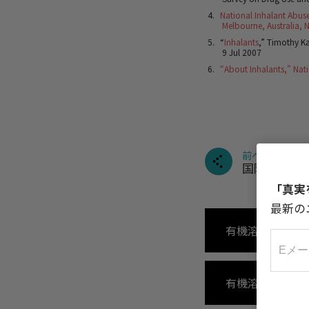
National Inhalant Abuse
Melbourne, Australia,
“
Inhalants
,” Timothy K
9 Jul 2007
“About Inhalants,” Nati
前へ
国際的な統
「真実
最新の
有機溶剤/吸入ガ
有機溶剤や吸入