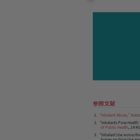
参照文献
“Inhalant Abuse,” Natio
“Inhalants Pose Health 
of Public Health
, 24 M
“Inhalant Use across th
Survey on Drug Use an