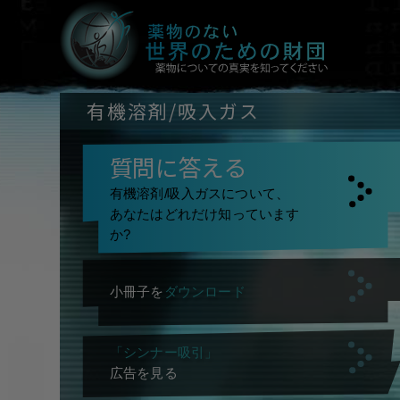
有機溶剤/吸入ガス
質問に答える
有機溶剤/吸入ガスについて、
あなたはどれだけ知っています
か?
小冊子を
ダウンロード
「シンナー吸引」
広告を見る