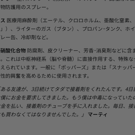
織物防護用のスプレー。
ガス
医療用麻酔剤（エーテル、クロロホルム、亜酸化窒素、
ス」）、ライターのガス（ブタン）、プロパン･タンク、ホイ
プレー缶、冷却剤など。
亜硝酸化合物
防腐剤、皮クリーナー、芳香･消臭剤などに含
質。これは中枢神経系（脳や脊髄）に直接作用する、特殊な
考えられています。一般に「ポッパーズ」または「スナッパ
に性的興奮を高めるために使用されます。
「ある友達が、3日続けてタダで接着剤をくれたんです。4日
は僕にお金を要求してきました。もう僕は中毒になっていた
お金を払い、接着剤のチューブを手に入れました。毎日、接
本も買わなくてはなりませんでした。」
マーティ