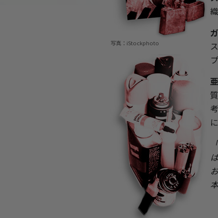
写真：iStockphoto