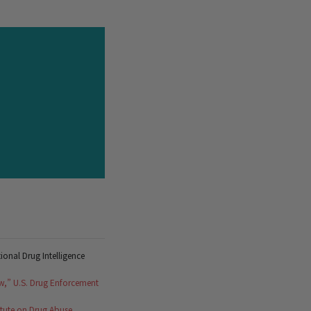
tional Drug Intelligence
ew,” U.S. Drug Enforcement
itute on Drug Abuse