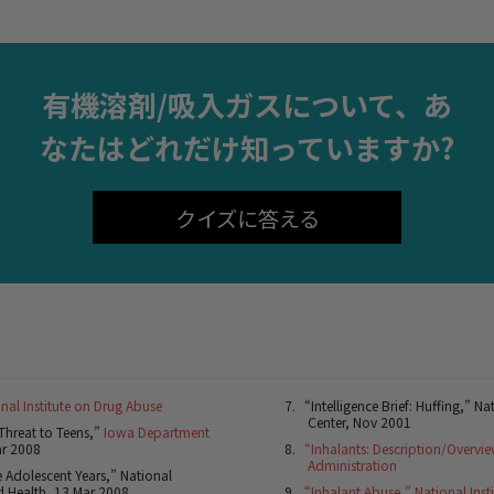
有機溶剤/吸入ガスについて、あ
なたはどれだけ知っていますか?
クイズに答える
nal Institute on Drug Abuse
“Intelligence Brief: Huffing,” Na
Center, Nov 2001
Threat to Teens,”
Iowa Department
ar 2008
“Inhalants: Description/Overvi
Administration
e Adolescent Years,” National
d Health, 13 Mar 2008
“Inhalant Abuse,” National Inst