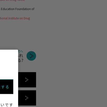
l Education Foundation of
tional Institute on Drug
次へ
律で認められ
ている?
録する
いいです