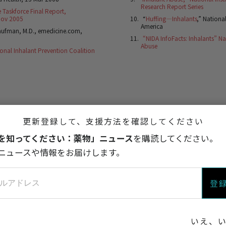
Research Report Series
 Taskforce Final Report,
 Nov 2005
“
Huffing—Inhalants
,” Nationa
America
aufman, M.D., emedicine.com,
“NIDA InfoFacts: Inhalants” Na
Abuse
onal Inhalant Prevention Coalition
有機溶剤/吸入ガスは法
更新登録して、支援方法を確認してください
計
を知ってください：薬物」ニュース
を購読してください。
ニュースや情報をお届けします。
スとは?
登
ガスが身体に及ぼす影響
いえ、