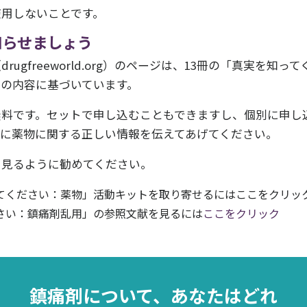
使用しないことです。
知らせましょう
rugfreeworld.org）のページは、13冊の「真実を
ズの内容に基づいています。
無料です。セットで申し込むこともできますし、個別に申し
族に薬物に関する正しい情報を伝えてあげてください。
を見るように勧めてください。
てください：薬物」活動キットを取り寄せるにはここをクリッ
さい：鎮痛剤乱用」の参照文献を見るには
ここをクリック
更新登録して、支援方法を確認してください
を知ってください：薬物」ニュース
を購読してください。
ニュースや情報をお届けします。
鎮痛剤について、あなたはどれ