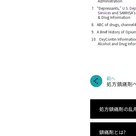
Administration
“Depressants,”
U.S. De
Services
and SAMHSA’
& Drug Information
ABC of drugs, channel
A Brief History of Opi
OxyContin Informatio
Alcohol and Drug Info
前へ
処方鎮痛剤
処方鎮痛剤の乱
鎮痛剤とは?