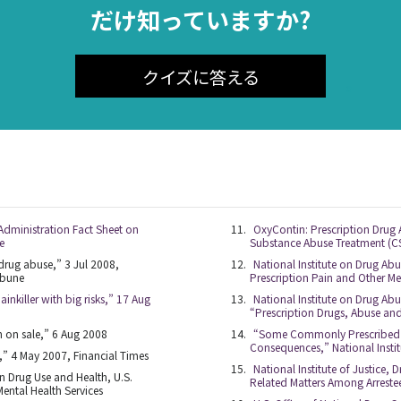
だけ知っていますか?
登
クイズに答える
いえ、
Administration Fact Sheet on
OxyContin: Prescription Drug 
e
Substance Abuse Treatment (C
drug abuse,” 3 Jul 2008,
National Institute on Drug Abus
ibune
Prescription Pain and Other Me
inkiller with big risks,” 17 Aug
National Institute on Drug Ab
“Prescription Drugs, Abuse an
n on sale,” 6 Aug 2008
“Some Commonly Prescribed 
Consequences,” National Insti
,” 4 May 2007, Financial Times
National Institute of Justice,
n Drug Use and Health, U.S.
Related Matters Among Arreste
ental Health Services