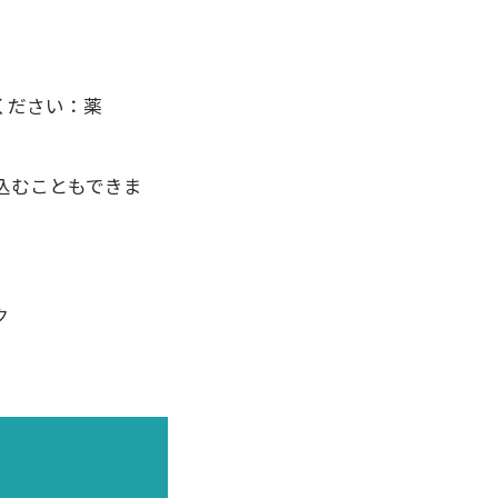
知ってください：薬
込むこともできま
ク