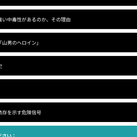
強い中毒性があるのか、その理由
「山男のヘロイン」
史
依存を示す危険信号
ださい：