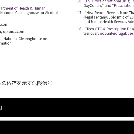
U.S. Office of National Drug C
OxyContin,” and “
Prescription
partment of Health & Human
s
National Clearinghouse for Alcohol
“New Report Reveals More Th
Illegal Fentanyl Epidemic of 
and Mental Health Services Adm
4.com
“Teen OTC & Prescription Dru
um, opioids.com
teenoverthecounterdrugabuse
n, National Clearinghouse on
rmation
への依存を示す危険信号
用