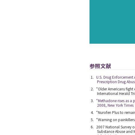
参照文献
U.S. Drug Enforcement 
Prescription Drug Abus
“Older Americans fight 
International Herald Tr
“Methadone rises as a pa
2008, New York Times
“Nurofen Plus to remai
“Warning on painkillers
2007 National Survey o
Substance Abuse and M