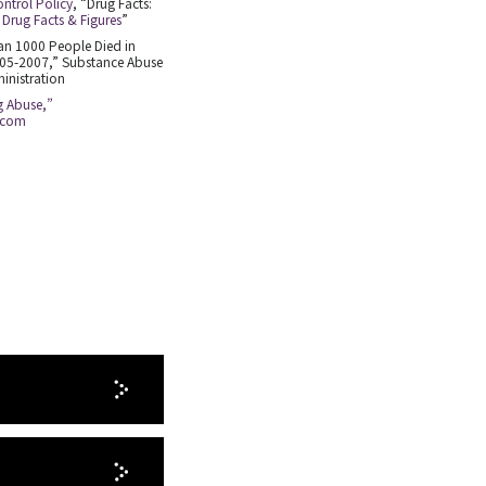
ontrol Policy
, “Drug Facts:
 Drug Facts & Figures
”
an 1000 People Died in
2005-2007,” Substance Abuse
inistration
g Abuse,”
.com