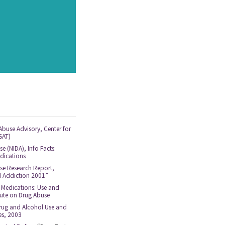
録する
いいです
Abuse Advisory, Center for
SAT)
e (NIDA), Info Facts:
dications
use Research Report,
d Addiction 2001”
Medications: Use and
tute on Drug Abuse
 Drug and Alcohol Use and
es, 2003