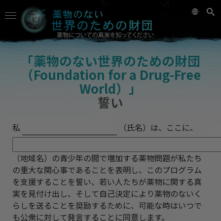
「薬物のない世界のための財団
（Foundation for a Drug-Free
World）」
誓い
私
（氏名）は、ここに、
（地域名）の青少年の間で増加する薬物問題が私たち
の重大な関心事であることを表明し、このプログラム
を支援することを誓い、若い人たちが薬物に関する真
実を見付け出し、そして自己決定により薬物のないく
らしを送ることを奨励するために、可能な時はいつで
も公衆に対して発言することに同意します。