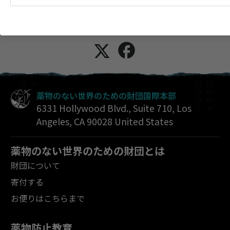
私たちと
つながる
!
薬物のない世界のための財団国際本部
6331 Hollywood Blvd., Suite 710
,
Los
Angeles
,
CA
90028
United States
薬物のない世界のための財団とは
財団について
寄付する
お便りはこちらまで
薬物防止教育