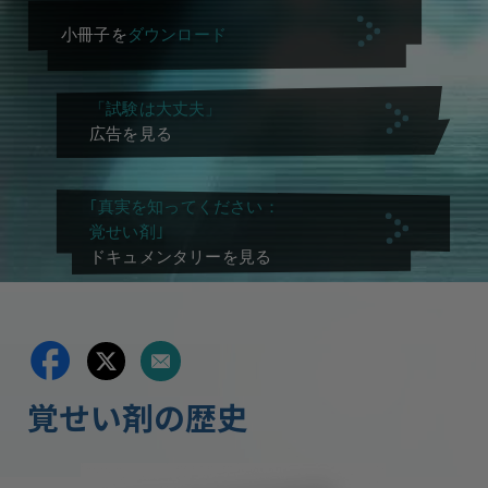
小冊子を
ダウンロード
「試験は大丈夫」
広告を見る
｢真実を知ってください：
覚せい剤｣
ドキュメンタリーを見る
覚せい剤の歴史