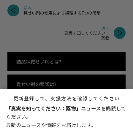
前へ
覚せい剤の使用により経験する7つの段階
次へ
真実を知ってください：
薬物
結晶状覚せい剤とは?
覚せい剤の種類は?
更新登録して、支援方法を確認してください
覚せい剤の成分は?
「真実を知ってください：薬物」ニュース
を購読して
ください。
最新のニュースや情報をお届けします。
世界中にはびこる覚せい剤中毒