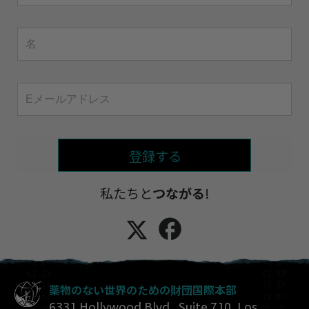
登録する
私たちと
つながる
!
薬物のない世界のための財団国際本部
6331 Hollywood Blvd., Suite 710
,
Los