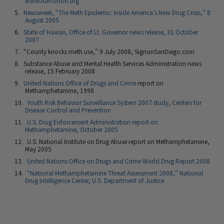
www.narconon.org
Newsweek, “The Meth Epidemic: Inside America’s New Drug Crisis,” 8
August 2005
State of Hawaii, Office of Lt. Governor news release, 31 October
2007
“County knocks meth use,” 9 July 2008, SignonSanDiego.com
Substance Abuse and Mental Health Services Administration news
release, 15 February 2008
United Nations Office of Drugs and Crime
report on
Methamphetamine, 1998
Youth Risk Behavior Surveillance System 2007 study, Centers for
Disease Control and Prevention
U.S. Drug Enforcement Administration report on
Methamphetamine, October 2005
U.S. National Institute on Drug Abuse report on Methamphetamine,
May 2005
United Nations Office on Drugs and Crime World Drug Report 2008
“National Methamphetamine Threat Assessment 2008,” National
Drug Intelligence Center, U.S. Department of Justice