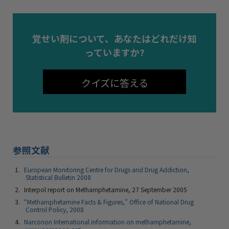
覚せい剤について、あなたはどれだけ知
っていますか?
クイズに答える
参照文献
European Monitoring Centre for Drugs and Drug Addiction,
Statistical Bulletin 2008
Interpol report on Methamphetamine, 27 September 2005
“Methamphetamine Facts & Figures,” Office of National Drug
Control Policy, 2008
Narconon International information on methamphetamine,