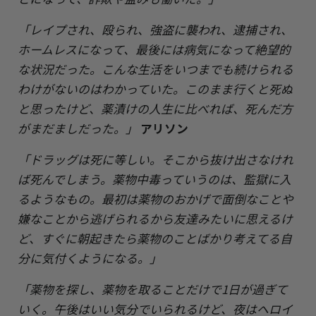
「レイプされ、殴られ、強盗に襲われ、逮捕され、
ホームレスになって、最後には病気になって絶望的
な状況だった。こんな生活をいつまでも続けられる
わけがないのはわかっていた。このまま行くと死ぬ
と思ったけど、薬漬けの人生に比べれば、死んだ方
がまだましだった。」
アリソン
「ドラッグは死に等しい。そこから抜け出さなけれ
ば死んでしまう。薬物中毒っていうのは、監獄に入
るようなもの。最初は薬物のおかげで面倒なことや
嫌なことから逃げられるから友達みたいに思えるけ
ど、すぐに朝起きたら薬物のことばかり考えてる自
分に気付くようになる。」
「薬物を探し、薬物を取ることだけで1日が過ぎて
いく。午後はいい気分でいられるけど、夜はヘロイ