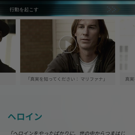
行動を起こす
「真実を知ってください： マリファナ」
真実
ヘロイン
「ヘロインをやったばかりに、世の中からつまはじ