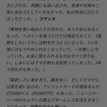
きにされた。両親にも追い出され、友達や兄弟も二
度と会おうとしてくれなかった。私は完全にひとり
ぼっちだった。」
スザンヌ
「薬物を使い始めたその日から、もうやめられなく
なった。ヘロインを吸うだけでは物足りなくて、1週
間もしないうちに注射を打つようになった。1ヵ月
後にはもうやめられなくなっていて、一文無しにな
っていた。お金に換えられるものはすべて売り払
い、しまいにはママの物も全部売ってしまった。1年
で何もかも失った。」
「薬欲しさに車を売り、職を失い、そしてママから
は家を追い出され、クレジットカードの借金なんか
2万5000ドル（約280万円）もあった。ニュージャー
ジー州のカムデンの路上でホームレス生活をするこ
とになって、詐欺や盗みも働いた。」