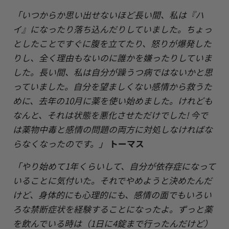
「いつからか思い出せないほど長い間、私は『ハ
イ』になったり落ち込んだりしていました。ちょっ
としたことですぐに腹を立てたり、怒りが爆発した
りし、全く理由もないのに誰かを嫌ったりしていま
した。長い間、私は自分が躁うつ病ではないかと思
っていました。自分を望ましくない感情から救うた
めに、去年の10月に薬を使い始めました。けれども
なんと、それは状態を悪化させただけでした! 今で
は薬物中毒と感情の問題の両方に対処しなければな
らなくなったのです。」
トーマス
「やり始めて1年くらいして、自分が依存症になって
いることに気付いた。それでやめようと決めたんだ
けど、身体的にも心理的にも、感情の面でもいろい
ろな禁断症状を経験することになったよ。ずっと薬
を飲んでいる時は（1日に4錠まで行ったんだけど）