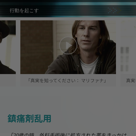
行動を起こす
「真実を知ってください： マリファナ」
真実
鎮痛剤乱用
「20歳の時、外科手術後に処方された薬をきっかけ