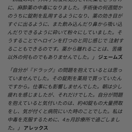
に、麻酔薬の中毒になりました。手術後の何週間か
のうちに錠剤を乱用するようになり、薬の効き目が
すぐに出るように、また飲み込んだり鼻から吸い込
んだりできるように砕いて粉々にしていました。そ
うすることでヘロインを打つのと同じ感じで 注射す
ることもできるのです。薬から離れることは、苦痛
以外の何ものでもありませんでした。」
ジェームズ
「自分が『ドラッグ』の問題を抱えているとは思っ
ていませんでした。その錠剤を薬局で買っていたん
ですから。仕事にも影響しませんでした。朝は少し
疲れを感じましたが、それだけでした。自分が問題
を抱えていると気付いたのは、約40錠もの大量摂取
をし、気が付くと病院にいた時のことでした。私は
中毒を克服するために、4ヵ月診療所で過ごしまし
た。」
アレックス