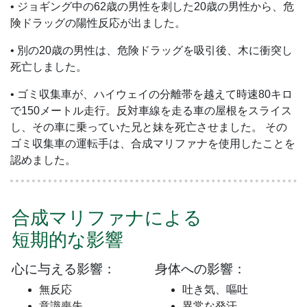
• ジョギング中の62歳の男性を刺した20歳の男性から、危
険ドラッグの陽性反応が出ました。
• 別の20歳の男性は、危険ドラッグを吸引後、木に衝突し
死亡しました。
• ゴミ収集車が、ハイウェイの分離帯を越えて時速80キロ
で150メートル走行。反対車線を走る車の屋根をスライス
し、その車に乗っていた兄と妹を死亡させました。 その
ゴミ収集車の運転手は、合成マリファナを使用したことを
認めました。
合成マリファナによる
短期的な影響
心に与える影響：
身体への影響：
無反応
吐き気、嘔吐
意識喪失
異常な発汗