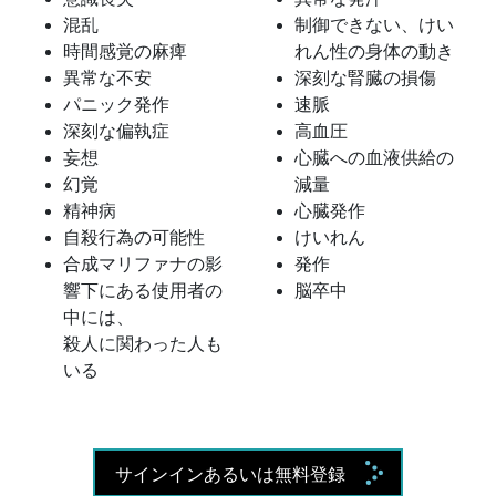
混乱
制御できない、けい
時間感覚の麻痺
れん性の身体の動き
異常な不安
深刻な腎臓の損傷
パニック発作
速脈
深刻な偏執症
高血圧
妄想
心臓への血液供給の
幻覚
減量
精神病
心臓発作
自殺行為の可能性
けいれん
合成マリファナの影
発作
響下にある使用者の
脳卒中
中には、
殺人に関わった人も
いる
サインインあるいは無料登録