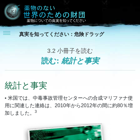
真実を知ってください：危険ドラッグ
3.2
小冊子を読む
読む:
統計と事実
統計と事実
• 米国では、中毒事故管理センターへの合成マリファナ使
用に関連した連絡は、2010年から2012年の間に約80％増
3
加しました。