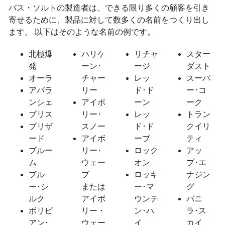
バス・ソルトの製造者は、できる限り多くの顧客を引き
寄せるために、製品に対して数多くの名前をつくり出し
ます。 以下はそのような名前の例です。
北極爆
ハリケ
リチャ
スター
発
ーン･
ージ
ダスト
オーラ
チャー
レッ
スーパ
アバラ
リー
ド･ド
ー･コ
ンシェ
アイボ
ーン
ーク
ブリス
リー･
レッ
トラン
ブリザ
スノー
ド･ド
クイリ
ード
アイボ
ーブ
ティ
ブルー
リー･
ロック
アッ
ム
ウェー
オン
プ･エ
ブル
ブ
ロッキ
ナジン
ー･シ
または
ー･マ
グ
ルク
アイボ
ウンテ
バニ
ボリビ
リー・
ン･ハ
ラ･ス
アン･
ウェー
イ
カイ