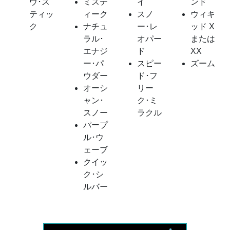
ウ･ス
ミステ
イ
ンド
ティッ
ィーク
スノ
ウィキ
ク
ナチュ
ー･レ
ッド X
ラル･
オパー
または
エナジ
ド
XX
ー･パ
スピー
ズーム
ウダー
ド･フ
オーシ
リー
ャン･
ク･ミ
スノー
ラクル
パープ
ル･ウ
ェーブ
クイッ
ク･シ
ルバー