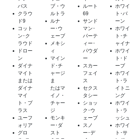
バス
ブ・ウ
ルート
ホワイ
クラウ
ルトラ
69
ト･バ
ド9
ルナ
サンド
ーン
コット
ー･ウ
マン･
ホワイ
ン･ク
ェーブ
パーテ
ト･チ
ラウド
メキシ
ィー･
ャイナ
ドロー
ィ
パウダ
ホワイ
ン
マイン
ー
ト･ド
ダイナ
ド･チ
スカー
ーブ
マイト
ャージ
フェイ
ホワイ
または
ま
ス
ト･ラ
ダイナ
たはマ
セクス
イトニ
マイ
イノ・
タシー
ング
ト・プ
チャー
ショッ
ホワイ
ラス
ジ
ク･ウ
ト･ラ
ユーフ
モンキ
ェーブ
ッシュ
ォリア
ー･ダ
スノ
ホワイ
グロ
スト
ー･デ
ト･サ