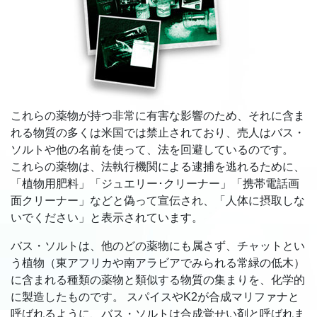
これらの薬物が持つ非常に有害な影響のため、それに含ま
れる物質の多くは米国では禁止されており、売人はバス・
ソルトや他の名前を使って、法を回避しているのです。
これらの薬物は、法執行機関による逮捕を逃れるために、
「植物用肥料」「ジュエリー･クリーナー」「携帯電話画
面クリーナー」などと偽って宣伝され、「人体に摂取しな
いでください」と表示されています。
バス・ソルトは、他のどの薬物にも属さず、チャットとい
う植物（東アフリカや南アラビアでみられる常緑の低木）
に含まれる種類の薬物と類似する物質の集まりを、化学的
に製造したものです。 スパイスやK2が合成マリファナと
呼ばれるように、バス・ソルトは合成覚せい剤と呼ばれま