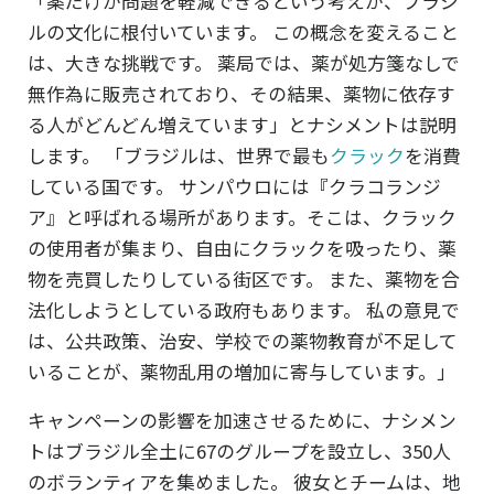
「薬だけが問題を軽減できるという考えが、ブラジ
ルの文化に根付いています。 この概念を変えること
は、大きな挑戦です。 薬局では、薬が処方箋なしで
無作為に販売されており、その結果、薬物に依存す
る人がどんどん増えています」とナシメントは説明
します。 「ブラジルは、世界で最も
クラック
を消費
している国です。 サンパウロには
『クラコランジ
ア』
と呼ばれる場所があります。そこは、クラック
の使用者が集まり、自由にクラックを吸ったり、薬
物を売買したりしている街区です。 また、薬物を合
法化しようとしている政府もあります。 私の意見で
は、公共政策、治安、学校での薬物教育が不足して
いることが、薬物乱用の増加に寄与しています。」
キャンペーンの影響を加速させるために、ナシメン
トはブラジル全土に67のグループを設立し、350人
のボランティアを集めました。 彼女とチームは、地