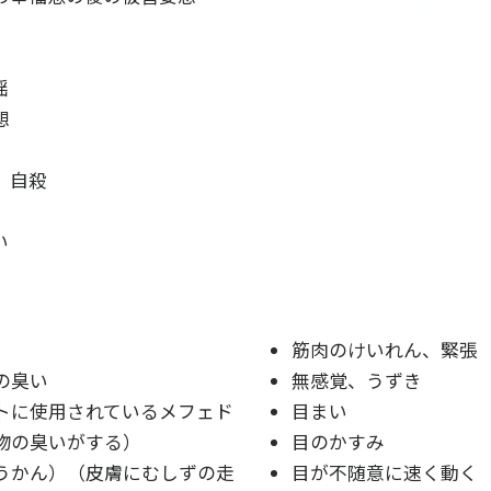
揺
想
、自殺
い
筋肉のけいれん、緊張
の臭い
無感覚、うずき
トに使用されているメフェド
目まい
物の臭いがする）
目のかすみ
うかん）（皮膚にむしずの走
目が不随意に速く動く