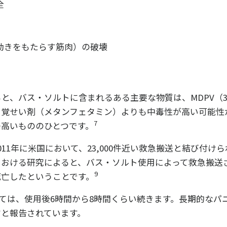
全
動きをもたらす筋肉）の破壊
よると、バス・ソルトに含まれるある主要な物質は、MDPV（3
、覚せい剤（メタンフェタミン）よりも中毒性が高い可能性
7
の高いもののひとつです。
011年に米国において、23,000件近い救急搬送と結び付け
おける研究によると、バス・ソルト使用によって救急搬送さ
9
死亡したということです。
更新登録して、支援方法を確認してください
を知ってください：薬物」ニュース
を購読してください。
しては、使用後6時間から8時間くらい続きます。長期的なパ
ニュースや情報をお届けします。
すと報告されています。