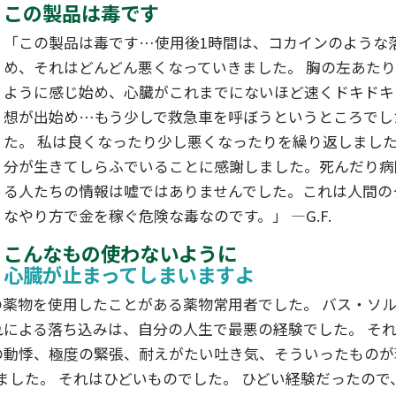
この製品は毒です
登
「この製品は毒です…使用後1時間は、コカインのような
め、それはどんどん悪くなっていきました。 胸の左あた
いえ、
ように感じ始め、心臓がこれまでにないほど速くドキドキ
想が出始め…もう少しで救急車を呼ぼうというところでし
た。 私は良くなったり少し悪くなったりを繰り返しました
分が生きてしらふでいることに感謝しました。死んだり病
る人たちの情報は嘘ではありませんでした。これは人間の
なやり方で金を稼ぐ危険な毒なのです。」 —G.F.
こんなもの使わないように
心臓が止まってしまいますよ
の薬物を使用したことがある薬物常用者でした。 バス・ソ
れによる落ち込みは、自分の人生で最悪の経験でした。 そ
の動悸、極度の緊張、耐えがたい吐き気、そういったもの
ました。 それはひどいものでした。 ひどい経験だったので