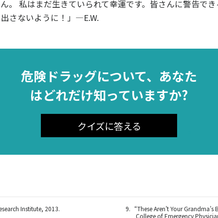
ん。 私はまだ生きていられて幸運です。皆さんに警告でき
出さないように！」—E.W.
危険ドラッグについて、あなた
はどれだけ知っていますか?
クイズに答える
search Institute, 2013.
“These Aren’t Your Grandma’s B
College of Emergency Physicia