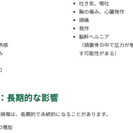
）
吐き気、嘔吐
胸の痛み、心臓発作
頭痛
発作
脳幹ヘルニア
熱感
（頭蓋骨の中で圧力が
み
す可能性がある）
り
：長期的な影響
る損傷は、長期的で永続的になることがあります。
の増加