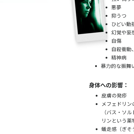
悪夢
抑うつ
ひどい動
幻覚や妄
自傷
自殺衝動
精神病
暴力的な振舞
身体への影響：
皮膚の発疹
メフェドリン
（バス・ソル
リンという薬
蟻走感（ぎそ