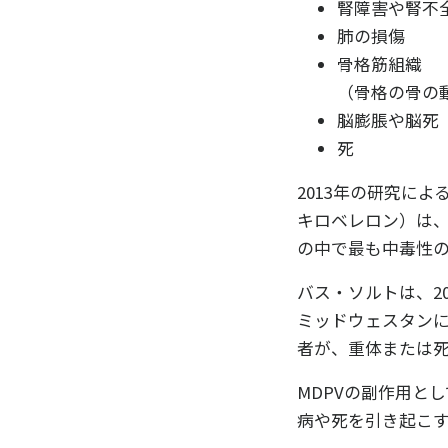
腎障害や腎不
肺の損傷
骨格筋組織
（骨格の骨の
脳膨脹や脳死
死
2013年の研究に
キロベレロン）は
の中で最も中毒性
バス・ソルトは、2
ミッドウェスタンに
者が、重体または
「真実
MDPVの副作用と
最新の
病や死を引き起こ