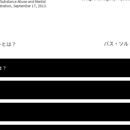
 Substance Abuse and Mental
stration, September 17, 2013.
バス・ソル
トとは？
は？