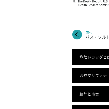
The DAWN Report, U.S.
Health Services Admini
前へ
バス・ソル
危険ドラッグと
合成マリファナ
統計と事実