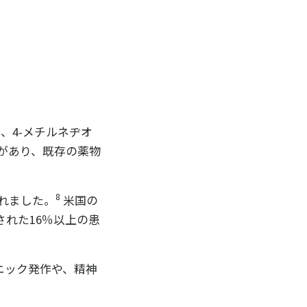
、4-メチルネヂオ
があり、既存の薬物
8
られました。
米国の
れた16％以上の患
ニック発作や、精神