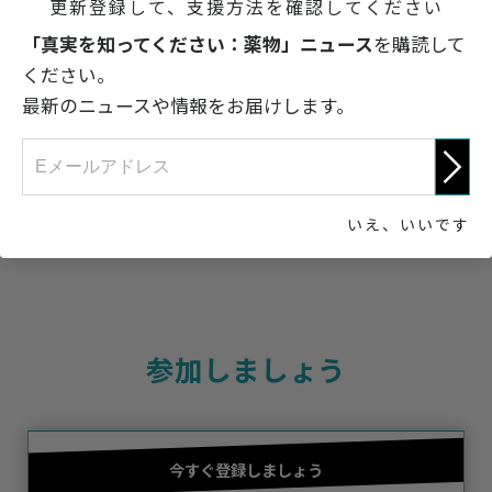
更新登録して、支援方法を確認してください
Nボム：その歴史
「真実を知ってください：薬物」ニュース
を購読して
ください。
インターネット上で薬物の売人がよく使う誘い
最新のニュースや情報をお届けします。
文句
真実を知ってください：薬物
いえ、いいです
参加しましょう
今すぐ登録しましょう