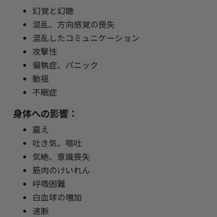
幻覚と幻聴
混乱、方向感覚の喪失
混乱したコミュニケーション
攻撃性
偏執症、パニック
動揺
不眠症
身体への影響：
震え
吐き気、嘔吐
気絶、意識喪失
筋肉のけいれん
呼吸困難
白血球の増加
速脈