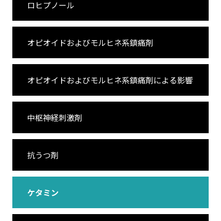
ロヒプノール
オピオイドおよびモルヒネ系鎮痛剤
オピオイドおよびモルヒネ系鎮痛剤による影響
更新登録して、支援方法を確認してください
中枢神経刺激剤
「真実を知ってください：薬物」ニュース
を購読して
ください。
抗うつ剤
最新のニュースや情報をお届けします。
ケタミン
いえ、いいです