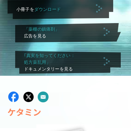
小冊子を
ダウンロード
「薬棚の鎮痛剤」
広告を見る
｢真実を知ってください：
処方薬乱用」
ドキュメンタリーを見る
ケタミン