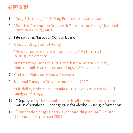
参照文献
“Drug Scheduling,” U.S. Drug Enforcement Administration
“Selected Prescription Drugs with Potential for Abuse,” National
Institute on Drug Abuse
International Narcotics Control Board
Office of Drug Control Policy
“Prescription Sedatives & Tranquilizers,” Partnership for
a Drug-Free America
Statement by Leonard J. Paulozzi before Senate Judiciary
Subcommittee on Crimes and Drugs, 12 March 2008
Center for Substance Abuse Research
National Survey on Drug Use and Health 2007
Suicidality, violence and mania caused by SSRIs: A review and
analysis, P. Breggin.
“Depressants,”
US Department of Health & Human Services
and
SAMHSA’s National Clearinghouse for Alcohol & Drug Information
“Prescription drugs a gateway for teen drug abuse,” Houston
Chronicle, 4 September 2008