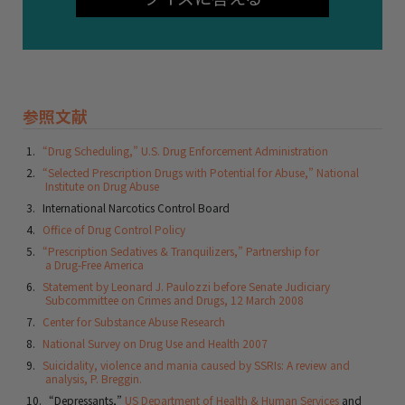
参照文献
“Drug Scheduling,” U.S. Drug Enforcement Administration
“Selected Prescription Drugs with Potential for Abuse,” National
Institute on Drug Abuse
International Narcotics Control Board
Office of Drug Control Policy
“Prescription Sedatives & Tranquilizers,” Partnership for
a Drug-Free America
Statement by Leonard J. Paulozzi before Senate Judiciary
Subcommittee on Crimes and Drugs, 12 March 2008
Center for Substance Abuse Research
National Survey on Drug Use and Health 2007
Suicidality, violence and mania caused by SSRIs: A review and
analysis, P. Breggin.
“Depressants,”
US Department of Health & Human Services
and