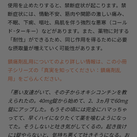
使用を止めたりすると、禁断症状が起こります。禁
断症状には、情動不安、筋肉や関節の激しい痛み、
不眠、下痢、嘔吐、鳥肌を伴う強烈な悪寒（コール
ド･ターキー）などがあります。また、薬物に対する
「耐性」ができるため、同じ作用を得るために必要
な摂取量が増えていく可能性があります。
鎮痛剤乱用についてのより詳しい情報は、この小冊
子シリーズの「真実を知ってください：鎮痛剤乱
用」をごらんください。
「悪い友達がいて、その子からオキシコンチンを教
えられたの。40mg錠から始めて、2、3ヵ月で60mg
錠にアップした。
もうその頃には完全にハマっちゃ
ってて、早くハイになりたくて薬を噛むようになっ
てた。そうしないと吐き気がしてくるの。
起き抜け
に1錠やらないと、気持ち悪くて吐きそうになる。お