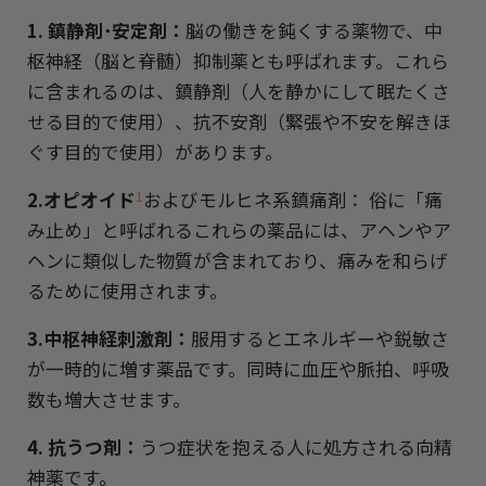
1.
鎮静剤･安定剤：
脳の働きを鈍くする薬物で、中
枢神経（脳と脊髄）抑制薬とも呼ばれます。これら
に含まれるのは、鎮静剤（人を静かにして眠たくさ
せる目的で使用）、抗不安剤（緊張や不安を解きほ
ぐす目的で使用）があります。
2.
オピオイド
およびモルヒネ系鎮痛剤： 俗に「痛
1
み止め」と呼ばれるこれらの薬品には、アヘンやア
ヘンに類似した物質が含まれており、痛みを和らげ
るために使用されます。
3
.
中枢神経刺激剤：
服用するとエネルギーや鋭敏さ
が一時的に増す薬品です。同時に血圧や脈拍、呼吸
数も増大させます。
4
.
抗うつ剤：
うつ症状を抱える人に処方される向精
神薬です。