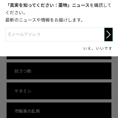
「真実を知ってください：薬物」ニュース
を購読して
オピオイドおよびモルヒネ系鎮痛剤
ください。
最新のニュースや情報をお届けします。
オピオイドおよびモルヒネ系鎮痛剤による影響
いえ、いいです
中枢神経刺激剤
抗うつ剤
ケタミン
市販薬の乱用