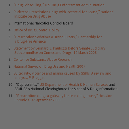
“Drug Scheduling,” U.S. Drug Enforcement Administration
“Selected Prescription Drugs with Potential for Abuse,” National
Institute on Drug Abuse
International Narcotics Control Board
Office of Drug Control Policy
“Prescription Sedatives & Tranquilizers,” Partnership for
a Drug-Free America
Statement by Leonard J. Paulozzi before Senate Judiciary
Subcommittee on Crimes and Drugs, 12 March 2008
Center for Substance Abuse Research
National Survey on Drug Use and Health 2007
Suicidality, violence and mania caused by SSRIs: A review and
analysis, P. Breggin.
“Depressants,”
US Department of Health & Human Services
and
SAMHSA’s National Clearinghouse for Alcohol & Drug Information
“Prescription drugs a gateway for teen drug abuse,” Houston
Chronicle, 4 September 2008