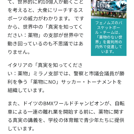
て、世界的に約10億人が動くこと
を考えると、大衆にリーチするス
ポーツの威力がわかります。 です
フェノムズのバ
から、世界中の「真実を知ってく
スケットボー
ル・チームは、
ださい：薬物」の支部が世界中で
「薬物のない世
界」を裁判所の
動き回っているのも不思議ではあ
内外で促進して
りません。
います。
イタリアの「真実を知ってくださ
い：薬物」ミラノ支部では、警察と市議会議員が勝
利を争う「薬物にNO」サッカー・トーナメントを
組織しています。
また、ドイツのBMXワールドチャンピオンが、自転
車による一連の離れ業を開始する前に、薬物に関す
る真実の講義を、学校の体育館で青少年たちに提供
しています。