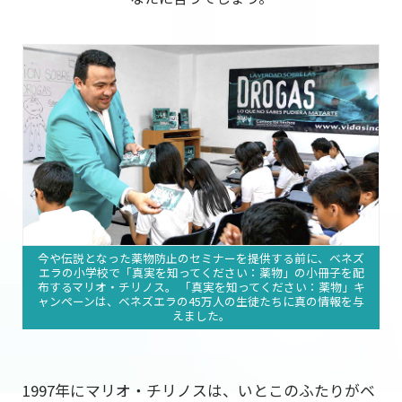
今や伝説となった薬物防止のセミナーを提供する前に、ベネズ
エラの小学校で「
真実を知ってください：薬物
」の小冊子を配
布するマリオ・チリノス。 「真実を知ってください：薬物」キ
ャンペーンは、ベネズエラの45万人の生徒たちに真の情報を与
えました。
19
97年にマリオ・チリノスは、いとこのふたりがベ