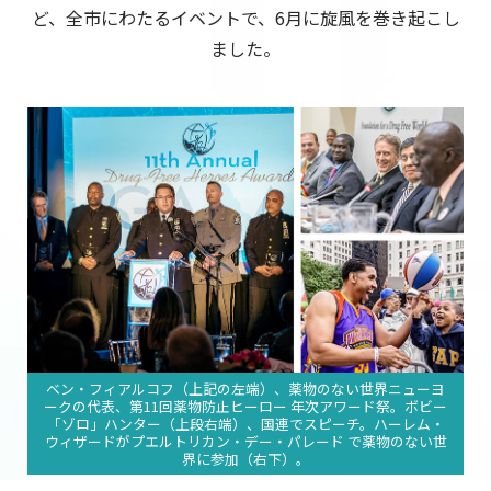
ど、全市にわたるイベントで、6月に旋風を巻き起こし
ました。
ベン・フィアルコフ（上記の左端）、薬物のない世界ニューヨ
ークの代表、第11回薬物防止ヒーロー 年次アワード祭。ボビー
「ゾロ」ハンター（上段右端）、国連でスピーチ。ハーレム・
ウィザードがプエルトリカン・デー・パレード で薬物のない世
界に参加（右下）。