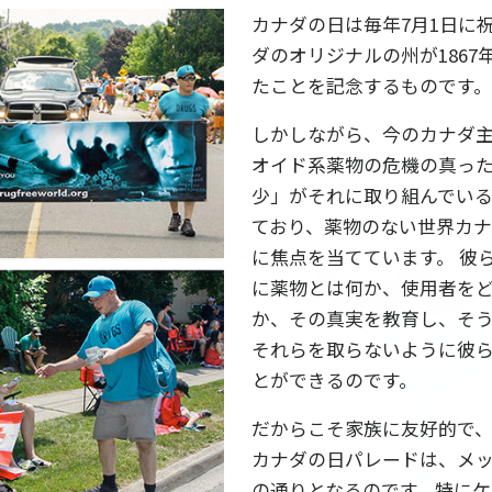
カナダの日は毎年7月1日に
ダのオリジナルの州が1867
たことを記念するものです。
しかしながら、今のカナダ
オイド系薬物の危機の真っ
少」がそれに取り組んでい
ており、薬物のない世界カ
に焦点を当てています。 彼
に薬物とは何か、使用者を
か、その真実を教育し、そ
それらを取らないように彼
とができるのです。
だからこそ家族に友好的で
カナダの日パレードは、メ
の通りとなるのです。特にケ