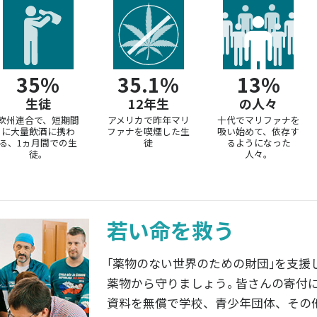
35%
35.1%
13%
生徒
12年生
の人々
欧州連合で、短期間
アメリカで昨年マリ
十代でマリファナを
に大量飲酒に携わ
ファナを喫煙した生
吸い始めて、依存す
る、1ヵ月間での生
徒
るようになった
徒。
人々。
若い命を救う
｢薬物のない世界のための財団｣を支援
薬物から守りましょう｡ 皆さんの寄付
資料を無償で学校、青少年団体、その