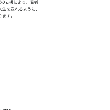
意の支援により、若者
人生を送れるように、
ります｡