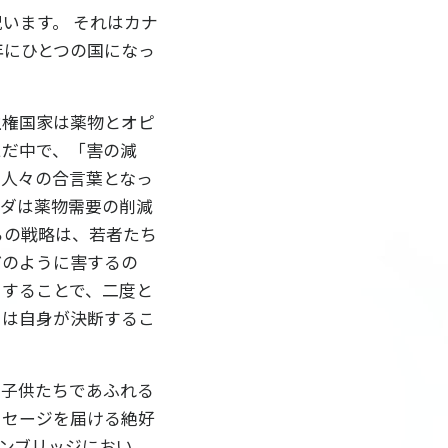
祝います。 それはカナ
年にひとつの国になっ
主権国家は薬物とオピ
ただ中で、「害の減
る人々の合言葉となっ
ナダは薬物需要の削減
らの戦略は、若者たち
どのように害するの
うすることで、二度と
らは自身が決断するこ
、子供たちであふれる
ッセージを届ける絶好
ンブリッジにおい