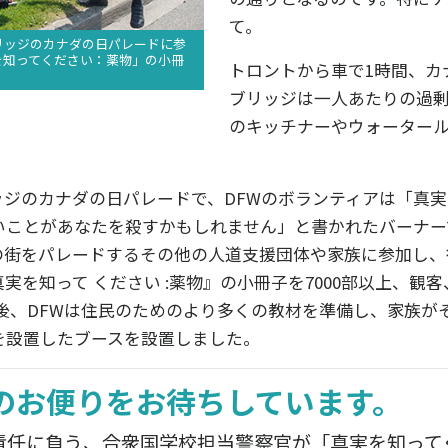
て。
リッジのカナダの日パレードに参
を知ってください：薬物」
の小冊
トロントから車で1時間、カ
ブリッジは一人あたりの過
のキッチナーやウォーター
ジのカナダの日パレードで、DFWのボランティアは「真実を
いことがあなたを殺すかもしれません」と書かれたバーナー
の街をパレードするその他の人道支援団体や家族に参加し、
実を知って ください :薬物』
の小冊子を7000部以上、観
後、DFWは住民のためのより多くの教材を準備し、家族が
を設置したブースを設置しました。
のお便りをお待ちしています。
責任に負う、合衆国学校担当警察官が「真実を知って